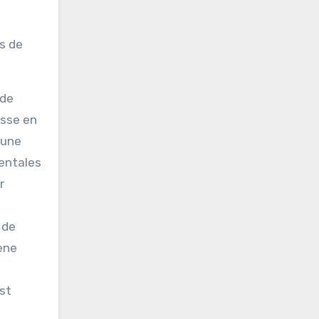
es de
 de
asse en
 une
mentales
r
 de
ène
st