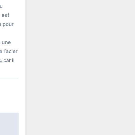
du
l est
e pour
e une
 l’acier
 car il