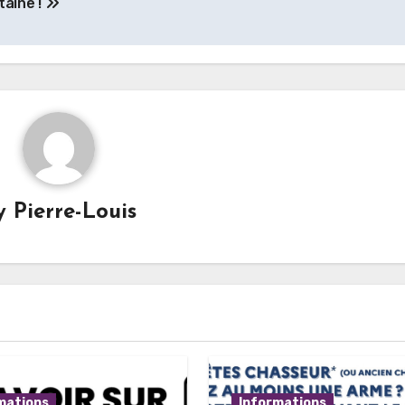
taine !
y
Pierre-Louis
mations
Informations